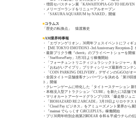
・増田セバスチャン展「KAWAIITOPIA-GO TO HEAVE
・メリーゴーランドをリニューアルオープン
・「SAKURA AQUARIUM by NAKED」開催
■
コラムス
「歴史の転換点」 猿渡雅史
■
AM業界時事報
・「エヴァンゲリオン」30周年フェスイベントにフィギ
・【ME TOKYO EMOTION3 -3rd Anniversary Reception
・最新プリクラ機『cherrit』のプライベートショーを開催
・「StarHorseParty」3月3日より稼働開始
・「フォーチュントリニティジュラシックトレジャー」
・「おねがいアイプリ」プリティシリーズ最新作コンテ
・「COIN PARKING DELIVERY」デザインのGiGOが
・全国タイトー店舗接客ナンバーワンを決める「第19回接
ト」開催
・クレーンゲームに特化した「タイトーステーション 新
・本格没入型アトラクション「CUBE」を新たに3店舗で
・マリオカートアーケードグランプリDX「爆走祭ジュニ
・「BIOHAZARD RE:2 ARCADE」3月19日よりロケテ
・「Cloud Pay ビジネス」をアミューズメント業界から展
・『maimai でらっくす CiRCLEPLUS』稼働開始
・プリ30周年特別企画第2弾DEAR 令和＆平成ウチらの伝