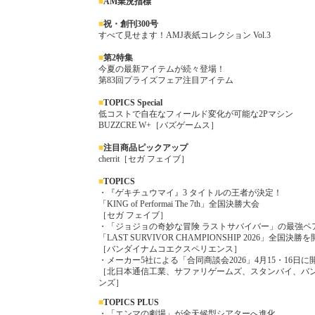
■
AM業況指標
■
祝・創刊300号
すべて見せます！AMJ表紙コレクション Vol.3
■
第2特集
今夏の最新アイテムが続々登場！
第83回プライズフェア注目アイテム
■
TOPICS Special
低コストで自在なフィールド変化が可能な2Pマシン
BUZZCRE W+［バズゲームス］
■
注目商品ピックアップ
cherrit［セガ フェイブ］
■
TOPICS
・『ゲキチュウマイ』3 タイトルの王者が決定！
「KING of Performai The 7th」全国決勝大会
［セガ フェイブ］
・「ジョジョの奇妙な冒険 ラストサバイバー」の最強ペ
「LAST SURVIVOR CHAMPIONSHIP 2026」全国決勝
［バンダイナムコエクスペリエンス］
・メーカー5社による「合同商談会2026」4月15・16日に
［北日本通信工業、サファリゲームズ、スタンバイ、バ
ンズ］
■
TOP
ICS PLUS
・「エンマの劇場」が全天候型シアターへ進化