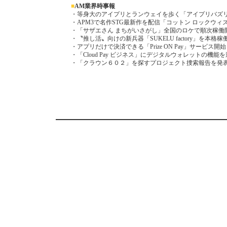
■
AM業界時事報
・等身大のアイプリとランウェイを歩く「アイプリバズ
・APM3で名作STG最新作を配信「コットン ロックウィ
・「サザエさん まちがいさがし」全国のロケで順次稼働
・〝推し活〟向けの新兵器「SUKELU factory」を本格稼
・アプリだけで決済できる「Prize ON Pay」サービス開始
・「Cloud Pay ビジネス」にデジタルウォレットの機能
・「クラウン６０２」を探すプロジェクト捜索報告を発