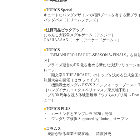
■
AM業況指標
■
TOPICS Special
キュートなパンダデザインで4面9ブースを有する新プラ
パンダバス［ドリームファンズ］
■
注目商品ピックアップ
にゃんこ大戦争メダルゲーム［アムジー］
GASHAAAAN［コナミアーケードゲームス］
■
TOPICS
・『BEMANI PRO LEAGUE -SEASON 5- FINA
ス］
・プライズ運営のDX 化を進める新たな決済ソリューシ
レージ］
・「頭文字D THE ARCADE」のトップを決める公式全国
決勝大会を開催［セガ フェイブ］
・「機動戦士ガンダム EXVS.2 インフィニットブースト TO
［バンダイナムコエクスペリエンス／東京地下鉄］
・プリ30 周年を祝う体験型展示「ウチらのプリ展 ～Dear
ュー］
■
TOP
ICS PLUS
・「ムーミン谷とアンブレラ 2026」開催
・「ワンダリア横浜 Supported by Umios」オープン
■
コラムス
「統計が語る産業の現在地」 猿渡雅史