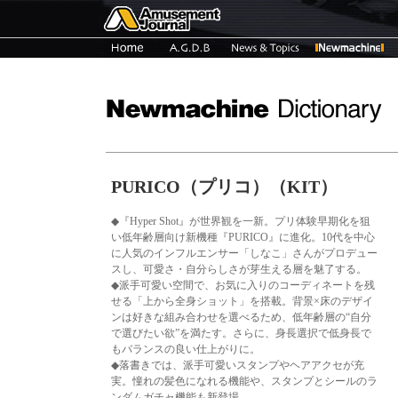
PURICO（プリコ）（KIT）
◆『Hyper Shot』が世界観を一新。プリ体験早期化を狙
い低年齢層向け新機種『PURICO』に進化。10代を中心
に人気のインフルエンサー「しなこ」さんがプロデュー
スし、可愛さ・自分らしさが芽生える層を魅了する。
◆派手可愛い空間で、お気に入りのコーディネートを残
せる「上から全身ショット」を搭載。背景×床のデザイ
ンは好きな組み合わせを選べるため、低年齢層の“自分
で選びたい欲”を満たす。さらに、身長選択で低身長で
もバランスの良い仕上がりに。
◆落書きでは、派手可愛いスタンプやヘアアクセが充
実。憧れの髪色になれる機能や、スタンプとシールのラ
ンダムガチャ機能も新登場。