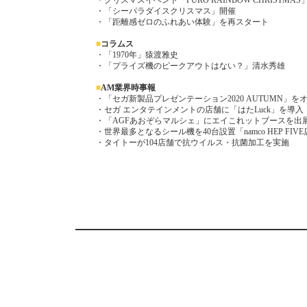
・クリスマスイベント「PURO RAINBOW CHRISTMA
・「シーパラダイスクリスマス」開催
・「距離感ゼロのふれあい体験」を再スタート
■
コラムス
・「1970年」猿渡雅史
・「プライズ機のピークアウトはない？」清水秀雄
■
AM業界時事報
・「セガ新製品プレゼンテーション2020 AUTUMN」
・セガ エンタテインメントの店舗に「はたLuck」を導入
・「AGFあおぞらマルシェ」にエイこれットブースを出
・世界最多となるシール機を40台設置「namco HEP FIV
・タイトーが104店舗で抗ウイルス・抗菌加工を実施