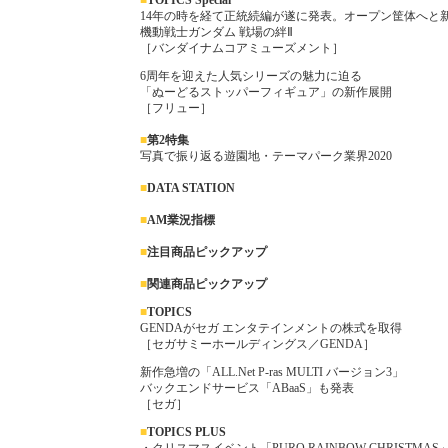
■
TOPICS Special
14年の時を経て正統続編が遂に発表。オープン筐体へと
機動戦士ガンダム 戦場の絆Ⅱ
［バンダイナムコアミューズメント］
6周年を迎えた人気シリーズの魅力に迫る
「ぬーどるストッパーフィギュア」の新作展開
［フリュー］
■
第2特集
写真で振り返る遊園地・テーマパーク業界2020
■
DATA STATION
■
AM業況指標
■
注目商品ピックアップ
■
関連商品ピックアップ
■
TOPICS
GENDAがセガ エンタテインメントの株式を取得
［セガサミーホールディングス／GENDA］
新作急増の「ALL.Net P-ras MULTI バージョン3」
バックエンドサービス「ABaaS」も発表
［セガ］
■
TOP
ICS PLUS