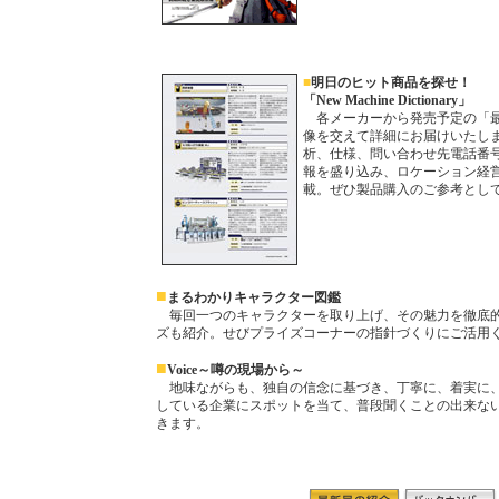
■
明日のヒット商品を探せ！
「New Machine Dictionary」
各メーカーから発売予定の「最
像を交えて詳細にお届けいたし
析、仕様、問い合わせ先電話番
報を盛り込み、ロケーション経
載。ぜひ製品購入のご参考とし
■
まるわかりキャラクター図鑑
毎回一つのキャラクターを取り上げ、その魅力を徹底
ズも紹介。せびプライズコーナーの指針づくりにご活用
■
Voice～噂の現場から～
地味ながらも、独自の信念に基づき、丁寧に、着実に
している企業にスポットを当て、普段聞くことの出来な
きます。