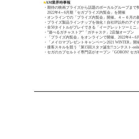
■
AM業界時事報
・期待の映画プライズから話題のボーカルグループまで
2022年4～6月期「セガプライズ内覧会」を開催
・オンラインでの「プライズ内覧会」開催。４～６月の新
・プライズ製品ラインナップを強化！自社IP以外のアイ
・全50タイトルがプレイできる「イーグレットツーミニ
・”遊べるガチャストア"「ガチャステ」2店舗オープン
・「プライズ内覧会」をオンラインで開催、2022年4～
・「メイロマプレゼントキャンペーン2021 WINTER」開
・接客スキルを競う「第15回スタァ誕生!!コンテスト-onli
・セガのカプセルトイ専門店がオープン「GORON! セガ