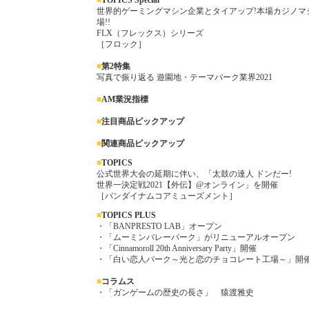
■
TOPICS Special
世界的ゲーミングマシン企業とタイアップ!本場カジノマ
場!!
FLX（フレックス）シリーズ
［フロック］
■
第2特集
写真で振り返る 遊園地・テーマパーク業界2021
■
AM業況指標
■
注目商品ピックアップ
■
関連商品ピックアップ
■
TOPICS
公式世界大会の延期に伴い、「太鼓の達人 ドンだー!
世界一決定戦2021【外伝】@オンライン」を開催
［バンダイナムコアミューズメント］
■
TOP
ICS PLUS
・「BANPRESTO LAB」オープン
・「ムーミンバレーパーク」がリニューアルオープン
・「Cinnamoroll 20th Anniversary Party」開催
・「白い恋人パーク～光と恋のチョコレート工場～」開
■
コラムス
・「ガンゲームの歴史の長さ」 猿渡雅史