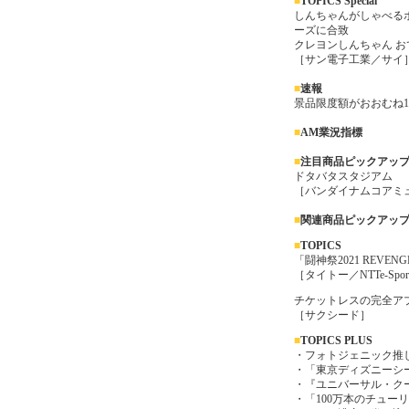
■
TOPICS Special
しんちゃんがしゃべる
ーズに合致
クレヨンしんちゃん 
［サン電子工業／サイ
■
速報
景品限度額がおおむね1
■
AM業況指標
■
注目商品ピックアッ
ドタバタスタジアム
［バンダイナムコアミ
■
関連商品ピックアッ
■
TOPICS
「闘神祭2021 REVEN
［タイトー／NTTe-Spor
チケットレスの完全ア
［サクシード］
■
TOP
ICS PLUS
・フォトジェニック推し事
・「東京ディズニーシー
・『ユニバーサル・クー
・「100万本のチュー