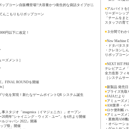
ポップコーン自販機登場!!大容量かつ衛生的な袋詰タイプがニ
■
アルバイトを
リーダーシップ
おてんこもりもりポップコーン
「チームをまと
］
スタッフの育て
■
３分間でわか
000円以下に改定！
■
New Machine Di
・ドタバタスタ
・クレヨンしん
プ
りポップコーン
ューズメント］
■
NEXT HIT PR
テレビアニメ
プ
全力造形 フィ
［システムサー
GE」FINAL ROUNDを開催
ts］
■
新製品 発売
■
プライズ先取
プリ化を実現！新たなゲームポイントQR システム誕生
■
JAIAだより
■
アミューズメ
■
AM業界・イ
■
ロケ便利帳 
スタジオ「imagenica（イマジェニカ）」オープン
■
アミューズメ
20周年“シャイニング・ウィズ・ユー”」を4月より開催
・業務用AM機
ルジャパン 2022』開幕
・オペレーショ
リップ祭」開催
・ゲームセンタ