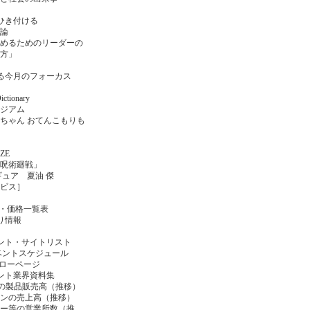
ひき付ける
論
めるためのリーダーの
方」
る今月のフォーカス
ctionary
ジアム
ちゃん おてんこもりも
IZE
「呪術廻戦」
ギュア 夏油 傑
ビス］
日・価格一覧表
り情報
ント・サイトリスト
ベントスケジュール
ハローページ
ント業界資料集
の製品販売高（推移）
ンの売上高（推移）
ー等の営業所数（推