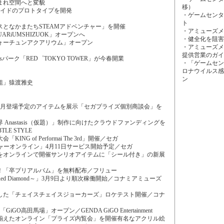
まれ空間へと変貌
移）
ライドのプロトタイプを開発
・ゲームセンタ
ト
となかまたちSTEAMアドベンチャー」を開催
・アミューズメ
UARiUMSHIZUOK」オープンへ
・健全化を阻害
ォーチュンアクアリウム」オープン
・アミューズメ
提供営業のガイ
tsパーク「RED゜TOKYO TOWER」が今春開業
・「ゲームセン
ロナウイルス感
ン
組」猿渡雅史
22年3月登場予定のアイテムを展示「セガプライズ個別商談会」を
Anastasis（仮題）」制作に向けたクラウドファンディングを
TLE STYLE
NG of Performai The 3rd」開催／セガ
ャーオンライン」4月11日サービス開始予定／セガ
をオンラインで開催サンリオアイテムに「シール付き」の新展
！「卒プリアルバム」を無料配布／フリュー
 ～Red Diamond～」3月9日より順次稼働開始／コナミアミューズ
した「チェイスチェイスジョーカーズ」ロケテスト開催／コナ
GO高田馬場」オープン／GENDA GiGO Entertainment
数揃えたオンライン「プライズ内覧会」を開催有名なアクリル絵