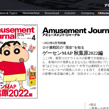
■
2022年4月号特集
ロケ激戦区の“ 現在”を知る
ゲーセンMAP 秋葉原2022編
ここ2年、新型コロナウイルスの影響で大規模なシ
ん、各地のロケ視察もままならない状況が続いてい
在”はどうなっているのか？ 今号では激戦区エリ
ゲームセンターの現状にスポットを当て、主要店舗
の影響や各店舗の推し所・注目ポイントに迫って
■
視点
～業界への提言