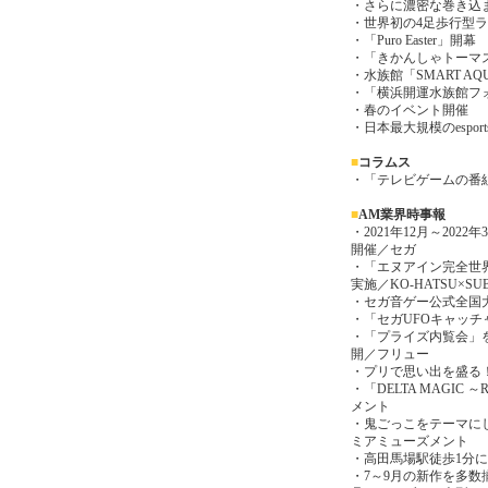
・さらに濃密な巻き込
・世界初の4足歩行型
・「Puro Easter」開幕
・「きかんしゃトーマス
・水族館「SMART AQ
・「横浜開運水族館フ
・春のイベント開催
・日本最大規模のespor
■
コラムス
・「テレビゲームの番
■
AM業界時事報
・2021年12月～20
開催／セガ
・「エヌアイン完全世界 
実施／KO-HATSU×SUB
・セガ音ゲー公式全国大会「KI
・「セガUFOキャッチ
・「プライズ内覧会」
開／フリュー
・プリで思い出を盛る
・「DELTA MAGIC
メント
・鬼ごっこをテーマに
ミアミューズメント
・高田馬場駅徒歩1分に「Gi
・7～9月の新作を多