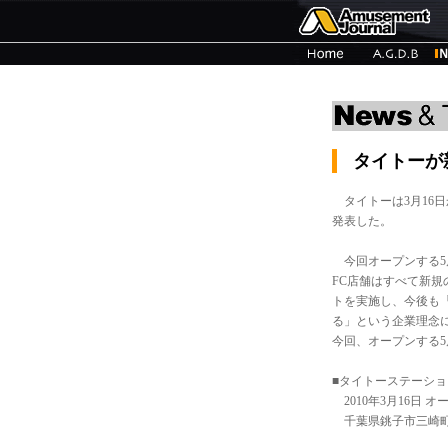
タイトーが
タイトーは3月16日
発表した。
今回オープンする5
FC店舗はすべて新規
トを実施し、今後も
る」という企業理念
今回、オープンする
■タイトーステーショ
2010年3月16日 オ
千葉県銚子市三崎町2丁目