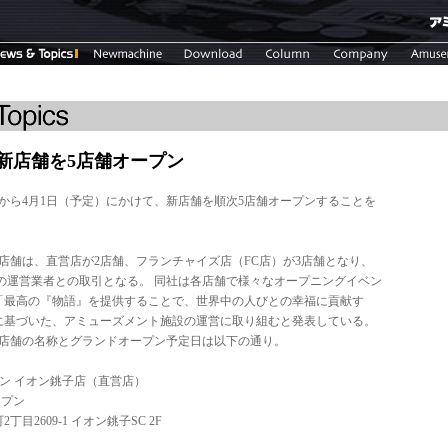
新店舗を5店舗オープン
から4月1日（予定）にかけて、新店舗を順次5店舗オープンすることを
店舗は、直営店が2店舗、フランチャイズ店（FC店）が3店舗となり、
の運営業者との取引となる。 同社は各店舗で様々なオープニングイベン
「最高の『物語』を提供することで、世界中の人びとの幸福に貢献す
に基づいた、アミューズメント施設の運営に取り組むと発表している。
5店舗の名称とグランドオープン予定日は以下の通り。
ン イオン銚子店（直営店）
ープン
2609-1 イオン銚子SC 2F