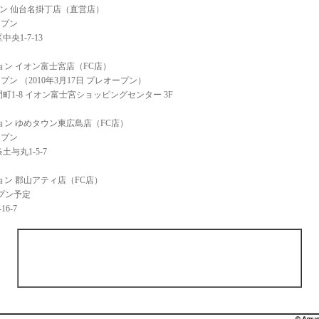
ン 仙台名掛丁店（直営店）
ープン
1-7-13
ョン イオン富士宮店（FC店）
ープン （2010年3月17日 プレオープン）
1-8 イオン富士宮ショッピングセンター 3F
ョン ゆめタウン東広島店（FC店）
ープン
与丸1-5-7
ョン 郡山アティ店（FC店）
ープン予定
6-7