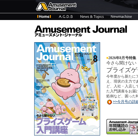
■
2026年8月号特集
今さら聞けない
プライズゲ
今年度から新たに
え、現状の主力で
ど、入社・入店し
た入門講座をお届
処例など、困った
>>今月号の詳